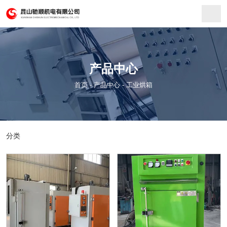
产品中心
首页
-
产品中心
-
工业烘箱
分类
精密烘箱
工业烘箱
硫化隧道炉
隧道烘干炉-隧道烘箱
悬挂链烘干炉
加热器
输送线
工业烘箱
工业烘箱